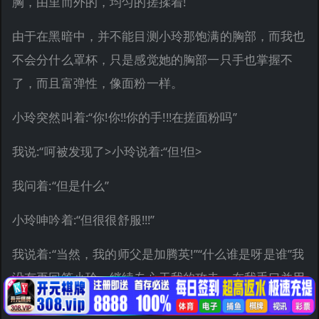
胸，由里而外的，均匀的搓揉着!
由于在黑暗中，并不能目测小玲那饱满的胸部，而我也
不会分什么罩杯，只是感觉她的胸部一只手也掌握不
了，而且富弹性，像面粉一样。
小玲突然叫着:“你!你!!你的手!!!在搓面粉吗”
我说:“呵被发现了>小玲说着:“但!但>
我问着:“但是什么”
小玲呻吟着:“但很很舒服!!!”
我说着:“当然，我的师父是加腾英!”“什么谁是呀是谁”我
没有再回答小玲，继续专心于我的攻击，在我手口并用
的刺激她胸部的时候，我的左手并没有闲着，我漫游于