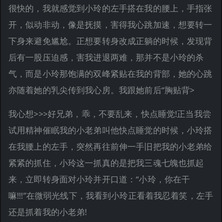
很快的，我就感觉到小玲的左手搭在我的腰上，手指张
开，似动非动，像是抚摸，害得我心跳加速，想要转一
下身来避免尴尬。正想要转身改成正躺的时候，发现背
后有一股压迫感，害我进退两难，那并不是小玲的杀
气，而是小玲那饱满的双峰紧贴在我的背部，她的心跳
亦随着她的乳尖传到我心房。我跟她前后“胸贴背>
我心想>>>好兄弟，乖，不要乱来，快点睡觉!正当我尝
试用精神催眠我的小老弟叫他快点睡觉的时候，小玲搭
在我腰上的左手，突然再往前伸一手旧把我的小老弟给
紧紧的抓住，小玲这一抓真的是把我三魂七魄也抓起
来，立即转身面对小玲并开口道：“小玲，你在干
嘛!!!”在微弱光线下，我看到小玲正看着我忍着笑，左手
还是抓着我的小老弟!