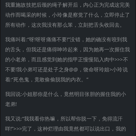
我重施故技把后颈的绳子解开后，内心正为完成这完美
动作而喝采的时候，小玲像是察觉了什么，立即停止了
所有动作，这次我没有那么笨，立刻把舌头收回去。
我痛叫着:“呀!呀呀痛痛不要!”没错，她的确没有咬到我
的舌头，但我还是痛得呻吟起来，因为她再一次握住我
的小老弟，而且感觉到她的指甲正慢慢陷入肉中>>>不
不要!我小弟可还是处子之身@@，饶命呀玲姐>小玲说
着:“死色鬼，竟敢偷偷脱我的内衣。”
我回说:小姐那你是什么，竟然明目张胆的握住我的小
老弟!
我又说:“我我看你热嘛，所以帮你脱一下，免得流汗
咩!”>>>完了，这种烂理由我竟然都可以说出口，我的