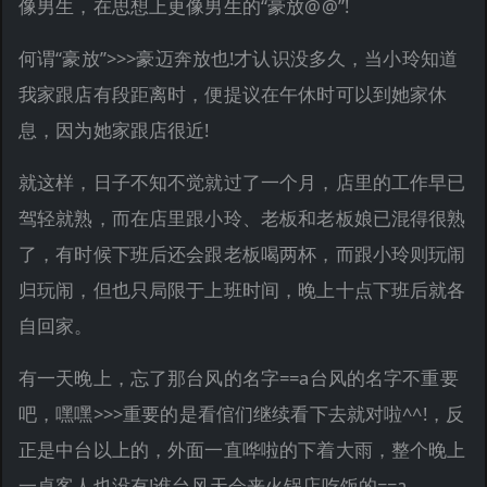
像男生，在思想上更像男生的“豪放@@”!
何谓“豪放”>>>豪迈奔放也!才认识没多久，当小玲知道
我家跟店有段距离时，便提议在午休时可以到她家休
息，因为她家跟店很近!
就这样，日子不知不觉就过了一个月，店里的工作早已
驾轻就熟，而在店里跟小玲、老板和老板娘已混得很熟
了，有时候下班后还会跟老板喝两杯，而跟小玲则玩闹
归玩闹，但也只局限于上班时间，晚上十点下班后就各
自回家。
有一天晚上，忘了那台风的名字==a台风的名字不重要
吧，嘿嘿>>>重要的是看倌们继续看下去就对啦^^!，反
正是中台以上的，外面一直哗啦的下着大雨，整个晚上
一桌客人也没有!谁台风天会来火锅店吃饭的==a