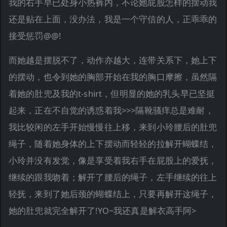
我的右手早已处身小热裤内，不论她屁股怎样的摆动我
还是贴在上面，没办法，我是一个守信的人，正乖乖的
接受惩罚@@!
而她越是摆脱不了，动作亦越大，连带关系下，她上下
的摆动，也令到她的胸部开始在我的胸口摩擦，虽然隔
着她的肚兜及我的t-shirt，但明显的她的乳头早已坚挺
起来，正在不自觉的诱惑着我>>>隔靴骚痒总是难耐，
我比较闲的左手开始慢慢往上移，来到小玲腰后的肚兜
绳子，随着她身体的上下摆动而轻轻的拉解开蝴蝶结，
小玲并没有发觉，像是享受着我右手在屁股上的爱抚，
继续的跟我吻着；解开了腰后的绳子，左手继续的往上
轻抚，来到了她后颈的蝴蝶结上，只要再解开这绳子，
她的肚兜就完全解开了!YO~我还真是解衣高手阿>