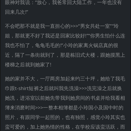
眼神对我说：“放心，我爸常回大陆工作，一年也没有
回来几次!”
不会吧那不就是我一直担心的>>>“男女共处一室”“玲
姐，那就更不好了我还是回家比较好!”“你男生怕什么连
我也不怕了，龟龟毛毛的!”小玲的家离火锅店真的很
近，隔了一条街就到了，那是栋旧式大楼，跟她摸黑上
楼梯之后就到她家了!
她的家并不大，一厅两房加起来约三十坪，她给了我毛
巾跟t-shirt短裤之后就叫我先洗澡>>>洗完澡之后就换
她洗，进浴室以前她先带我到她房间的书桌并给我看相
簿来消磨时间>>>一整本相簿都是小玲国小及国中时的
照片，有跟同学一起照的，也有独照，感觉小玲其实也
蛮可爱的，加上她热情的性格，在学校应该蛮活跃，而