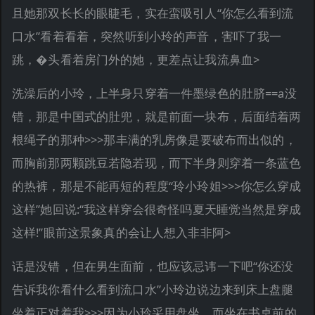
且她那双长长的眼睫毛，实在蛮吸引人“你怎么看到流
口水”看着看着，突然听到小玲的声音，害吓了我一
跳，�头看着房门外的她，更差点让我流鼻血>
洗澡后的小玲，上半身只穿着一件墨绿色的肚脐==a没
错，那是中国式的肚兜，就是前面一块布，后面结着两
根绳子的那种>>>那丰满的乳房像是要破布而出似的，
而胸前那两颗跳豆若隐若现，而下半身则穿着一条蓝色
的热裤，那是不能再短的程度“玲小玲姐>>>你怎么穿成
这样”她回说:“我这样穿会很奇怪吗夏天睡觉当然是穿成
这样!”眼前这景象真的会让人想入非非阿>
话是没错，但在男生面前，也应该忌讳一下吧“你还没
告诉我你看什么看到流口水”小玲边说边来到床上盘腿
坐着正对着我>>>因为小玲采用盘坐，而坐在书桌前的