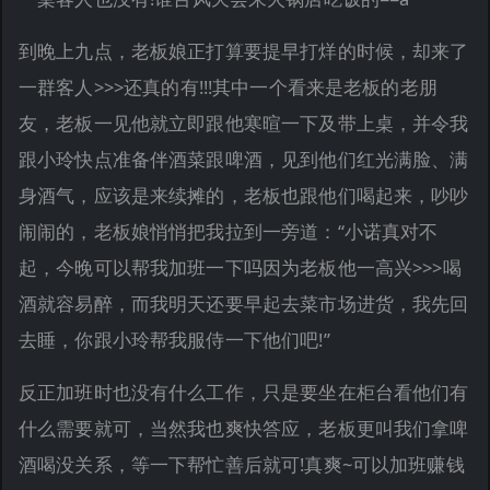
到晚上九点，老板娘正打算要提早打烊的时候，却来了
一群客人>>>还真的有!!!其中一个看来是老板的老朋
友，老板一见他就立即跟他寒暄一下及带上桌，并令我
跟小玲快点准备伴酒菜跟啤酒，见到他们红光满脸、满
身酒气，应该是来续摊的，老板也跟他们喝起来，吵吵
闹闹的，老板娘悄悄把我拉到一旁道：“小诺真对不
起，今晚可以帮我加班一下吗因为老板他一高兴>>>喝
酒就容易醉，而我明天还要早起去菜市场进货，我先回
去睡，你跟小玲帮我服侍一下他们吧!”
反正加班时也没有什么工作，只是要坐在柜台看他们有
什么需要就可，当然我也爽快答应，老板更叫我们拿啤
酒喝没关系，等一下帮忙善后就可!真爽~可以加班赚钱