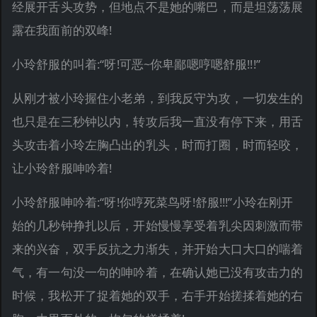
经展开舌头攻势，但地点不是她的嘴巴，而是坦荡荡展
露在我面前的双峰!
小玲舒服的叫着:“呀!可恶~你卑鄙嗯哼嗯舒服!!!”
从刚才被小玲握住小老弟，到我反守为攻，一切发生的
也只是在三秒钟以内，转攻后我一直没有停下来，用舌
头攻击着小玲左胸凸出的乳头，时而打圈，时而轻咬，
让小玲舒服呻吟着!
小玲舒服呻吟着:“呀!你哼死菜鸟呀!舒服!!!”小玲在刚开
始的几秒钟挣扎以后，开始慢慢享受着乳尖因刺激而带
来的兴奋，双手反抗之力渐失，并开始大口大口的喘着
气，有一句没一句的呻吟着，在确认她已没有攻击力的
时候，我松开了捉着她的双手，右手开始搓揉着她的右