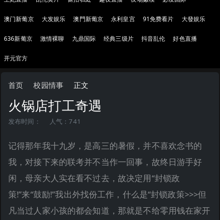
澳门新葡京
大发娱乐
澳門新葡京
永利皇宫
91免费看片
大發娱乐
636新葡京
激情裸聊
九鼎国际
经典三级片
抖音乱伦
好色直播
开元官方
首页
校园情事
正文
火锅店打工奇遇
发布时间：
人气：741
记得那年我十九岁，是高三的暑假，并不喜欢念书的
我，对接下来的联考并不当作一回事，故终日游手好
闲，母亲大人实在看不过去，故决定用“封锁政
策!”来“鼓励!”我出外找份工作，什么是“封锁政策>>>但
凡当过人家小孩的都会知道，那就是不给零用钱在家开