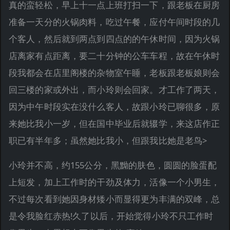
真的蛮轻松，早上十一点上班打扫一下，跟老板在厨房
准备一天分的火锅肉料，吃过午餐，应付午间时段的几
个客人，然后就到两点到四点的的午休时间，因为火锅
店离家有点距离，要二十分钟的公车车程，故在午休时
段我都会在店里阁楼的杂物室午睡，老板跟老板娘则会
回三楼的家或外出，而小玲则会回家。才工作了两天，
因为中午时段实在没什么客人，故跟小玲已聊很多，原
来她比我小一岁，但在国中毕业后就辍学，来这店作正
职已有半年多；虽然她比我小，但跟我比她是老鸟>
小玲并不高，约155公分，黑黝的肤色，圆圆的脸蛋配
上短发，加上工作时的干劲及体力，活像一个小男生，
不过每次看到她因身材矮小而显得更为丰满的双峰，总
是令我脸红赤热!久了以后，开始觉得小玲不只工作时