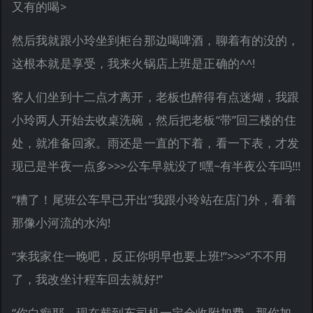
又有的喝>
然后我就跟小玲坐到柜台那边喝啤酒，聊着有的没的，
这根本就是享受，我来火锅店上班是正确的^^!
客人们坐到十二点才离开，老板也醉得有点迷煳，我跟
小玲两人开始去收桌洗碗，然后把老板“带”回三楼的住
处，就准备回家。雨还是一直的下着，看一下表，才发
现已是半夜一点多>>>公车早就没了!嘿~有半夜公车吗!!!
“糟了！尾班公车早已开出”我跟小玲站在店门外，看着
那像小河流的水沟!
“来我家住一晚吧，反正你明早也要上班!”>>>“不不用
了，我改坐计程车回去就好!”
“你白痴耶，现在截到车司机一定会收附加费，那你加