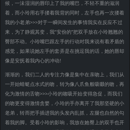
候，一沬湿润的唇印上了我的嘴巴，不轻不重的滋润
着，而小玲用右手搂着我背的同时，左手也再一次搂着
我的小老弟>>>对于一瞬间发生的事情我实在反应不过
来，为了静观其变，我“安份的”把双手放在小玲翘翘的
臀部不动。小玲嘴巴跟左手的行动对我来说有着矛盾的
感觉，如果说她左手的套弄是在挑逗我的话，她的唇却
像是安抚着我内心的冲动!
渐渐的，我们二人的专注力像是集中在亲吻上，我们从
一开始蜻蜓点水式的吻，转为像八爪鱼般吸啜的吻，再
化为激情的舌吻>>>小玲的唿吸开始变得急促，而我们
的吻更变得激情贪婪，小玲的手亦离开了我那坚硬的小
老弟，转而把手插进我的头发内乱抓，左腿也自然的勾
着我的脚。受着小玲的影响，我放在她臀上的双手也开