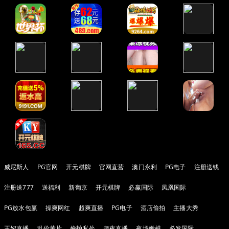
威尼斯人
PG官网
开元棋牌
官网直营
澳门永利
PG电子
注册送钱
注册送777
送福利
新葡京
开元棋牌
必赢国际
凤凰国际
PG放水包赢
操爽网红
超爽直播
PG电子
酒店偷拍
主播大秀
王妃直播
乱伦黄片
偷拍私处
趣夜直播
夜场嫩模
必发国际