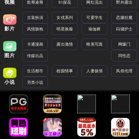
视频
欺辱凌辱
91探花
网红流出
野外露出
古装扮演
女优系列
可爱学生
恋腿狂魔
影片
风情旗袍
明星换脸
瑜伽裤
闷骚护士
卡通漫画
露出激情
唯美写真
网爆门
图片
传媒出品
同性恋
生活都市
校园情事
人妻纵情
风俗伦理
小说
另类小说