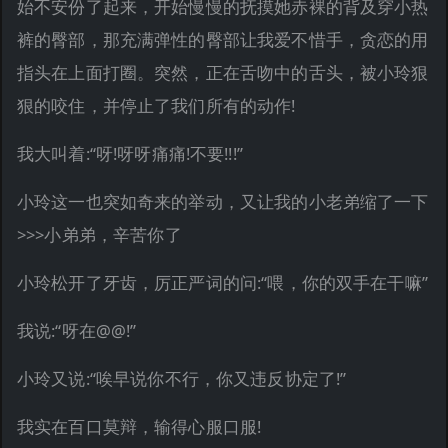
始不安份了起来，开始慢慢的抚摸她赤裸的背及穿小热
裤的臀部，那充满弹性的臀部让我爱不惜手，贪恋的用
指头在上面打圈。突然，正在舌吻中的舌头，被小玲狠
狠的咬住，并停止了我们所有的动作!
我大叫着:“呀!呀呀痛痛!不要!!!”
小玲这一也突如奇来的举动，又让我的小老弟缩了一下
>>>小弟弟，辛苦你了
小玲松开了牙齿，厉正严词的问:“喂，你的双手在干嘛”
我说:“呀在@@!”
小玲又说:“唉早说你不行，你又违反协定了!”
我实在百口莫辩，输得心服口服!